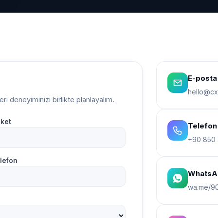
E-posta
hello@cx
i deneyiminizi birlikte planlayalım.
rket
Telefon
+90 850 
lefon
WhatsA
wa.me/9