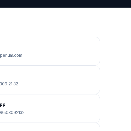
perium.com
309 21 32
pp
08503092132