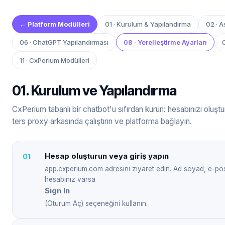
← Platform Modülleri
01 · Kurulum & Yapılandırma
02 · A
06 · ChatGPT Yapılandırması
08 · Yerelleştirme Ayarları
11 · CxPerium Modülleri
01. Kurulum ve Yapılandırma
CxPerium tabanlı bir chatbot'u sıfırdan kurun: hesabınızı oluşturu
ters proxy arkasında çalıştırın ve platforma bağlayın.
Hesap oluşturun veya giriş yapın
app.cxperium.com
adresini ziyaret edin. Ad soyad, e-pos
hesabınız varsa
Sign In
(Oturum Aç) seçeneğini kullanın.