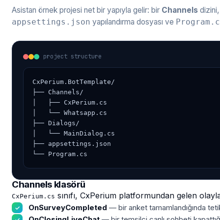
Asistan örnek projesi net bir yapıyla gelir: bir
Channels
dizini,
yapılandırma dosyası ve
appsettings.json
Program.c
project structure
CxPerium.BotTemplate/

├── Channels/

│   ├── CxPerium.cs

│   └── Whatsapp.cs

├── Dialogs/

│   └── MainDialog.cs

├── appsettings.json

└── Program.cs
Channels klasörü
sınıfı, CxPerium platformundan gelen olayla
CxPerium.cs
OnSurveyCompleted
— bir anket tamamlandığında tetik
OnClosingLiveChat
— bir temsilci canlı sohbeti kapattığı