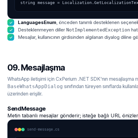
string message = Localization.GetLocalizationTe
LanguagesEnum
, önceden tanımlı desteklenen seçenekl
Desteklenmeyen diller
hata
NotImplementedException
Mesajlar, kullanıcının girdisinden algılanan diyalog diline gör
09. Mesajlaşma
WhatsApp iletişimi için CxPerium .NET SDK'nın mesajlaşma me
sınıfından türeyen sınıflarda kullanıl
BaseWhatsAppDialog
üzerinden erişilir.
SendMessage
Metin tabanlı mesajlar gönderir; isteğe bağlı URL önizlem
send-message.cs