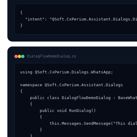
{

  "intent": "QSoft.CxPerium.Assistant.Dialogs.Di
}
DialogFlowDemoDialog.cs
using QSoft.CxPerium.Dialogs.WhatsApp;

namespace QSoft.CxPerium.Assistant.Dialogs

{

    public class DialogFlowDemoDialog : BaseWhat
    {

        public void RunDialog()

        {

            this.Messages.SendMessage("This dial
        }

    }
