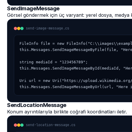
SendImageMessage
Görsel göndermek için üç varyant: yerel dosya, medya k
send-image-message.cs
FileInfo file = new FileInfo("C:\\images\\exampl
this.Messages.SendImageMessageByFile(file, "Here
string mediaId = "123456789";

this.Messages.SendImageMessageById(mediaId, "Her
Uri url = new Uri("https://upload.wikimedia.org/
this.Messages.SendImageMessageByUrl(url, "Here 
SendLocationMessage
Konum ayrıntılarıyla birlikte coğrafi koordinatları iletir.
send-location-message.cs