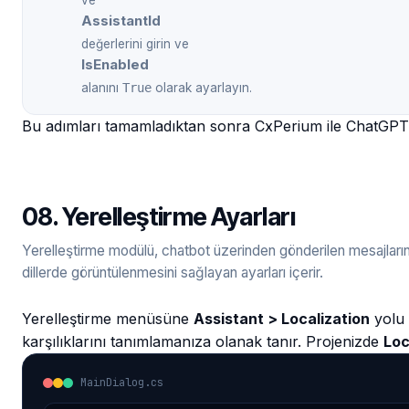
ve
AssistantId
değerlerini girin ve
IsEnabled
alanını
True
olarak ayarlayın.
Bu adımları tamamladıktan sonra CxPerium ile ChatGPT
08. Yerelleştirme Ayarları
Yerelleştirme modülü, chatbot üzerinden gönderilen mesajların 
dillerde görüntülenmesini sağlayan ayarları içerir.
Yerelleştirme menüsüne
Assistant > Localization
yolu 
karşılıklarını tanımlamanıza olanak tanır. Projenizde
Loc
MainDialog.cs