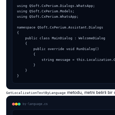
using QSoft.CxPerium.Dialogs.WhatsApp;

using QSoft.CxPerium.Models;

using QSoft.CxPerium.WhatsApp;

namespace QSoft.CxPerium.Assistant.Dialogs

{

    public class MainDialog : WelcomeDialog

    {

        public override void RunDialog()

        {

            string message = this.Localization.G
        }

    }

}
metodu, metni belirli bir d
GetLocalizationTextByLanguage
by-language.cs