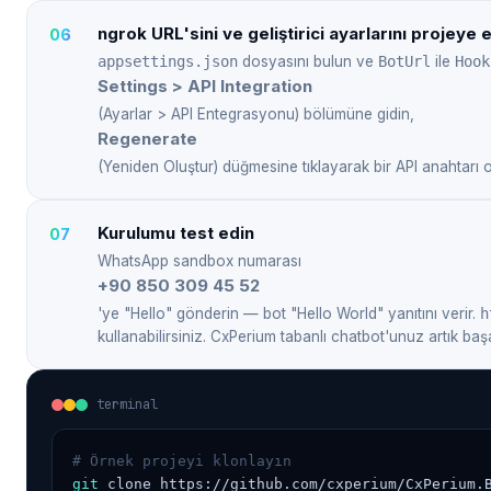
ngrok URL'sini ve geliştirici ayarlarını projeye 
appsettings.json
dosyasını bulun ve
BotUrl
ile
Hook
Settings > API Integration
(Ayarlar > API Entegrasyonu) bölümüne gidin,
Regenerate
(Yeniden Oluştur) düğmesine tıklayarak bir API anahtarı 
Kurulumu test edin
WhatsApp sandbox numarası
+90 850 309 45 52
'ye "Hello" gönderin — bot "Hello World" yanıtını verir.
h
kullanabilirsiniz. CxPerium tabanlı chatbot'unuz artık başa
terminal
# Örnek projeyi klonlayın
git
 clone https://github.com/cxperium/CxPerium.B