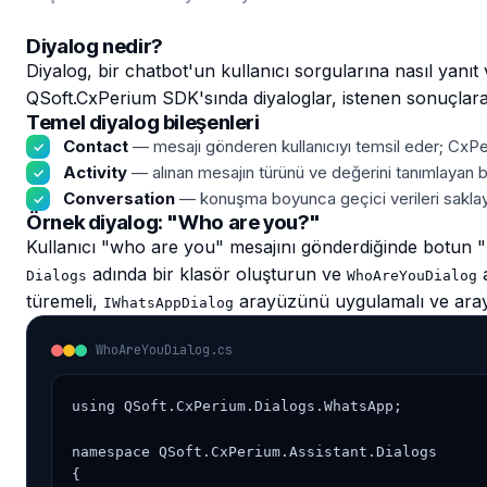
Diyalog nedir?
Diyalog, bir chatbot'un kullanıcı sorgularına nasıl yanıt 
QSoft.CxPerium SDK'sında diyaloglar, istenen sonuçlara 
Temel diyalog bileşenleri
Contact
— mesajı gönderen kullanıcıyı temsil eder; CxPeriu
Activity
— alınan mesajın türünü ve değerini tanımlayan b
Conversation
— konuşma boyunca geçici verileri saklay
Örnek diyalog: "Who are you?"
Kullanıcı "who are you" mesajını gönderdiğinde botun "I 
adında bir klasör oluşturun ve
a
Dialogs
WhoAreYouDialog
türemeli,
arayüzünü uygulamalı ve aray
IWhatsAppDialog
WhoAreYouDialog.cs
using QSoft.CxPerium.Dialogs.WhatsApp;

namespace QSoft.CxPerium.Assistant.Dialogs

{
