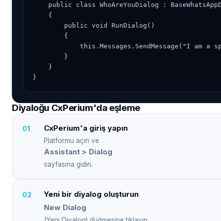
    public class WhoAreYouDialog : BaseWhatsAppD
    {

        public void RunDialog()

        {

            this.Messages.SendMessage("I am a sp
        }

    }

}
Diyaloğu CxPerium'da eşleme
CxPerium'a giriş yapın
Platformu açın ve
Assistant > Dialog
sayfasına gidin.
Yeni bir diyalog oluşturun
New Dialog
(Yeni Diyalog) düğmesine tıklayın.