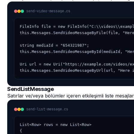
send-video-message.cs
FileInfo file = new FileInfo("C:\\videos\\exampl
this.Messages.SendVideoMessageByFile(file, "Here
string mediaId = "654321987";

this.Messages.SendVideoMessageById(mediaId, "Her
Uri url = new Uri("https://example.com/videos/ex
this.Messages.SendVideoMessageByUrl(url, "Here 
SendListMessage
Satırlar ve/veya bölümler içeren etkileşimli liste mesajları 
send-list-message.cs
List<Row> rows = new List<Row>

{
