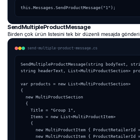
this.Messages.SendProductMessage("1");
SendMultipleProductMessage
Birden çok ürün listesini tek bir düzenli mesajda gönderi
send-multiple-product-message.cs
SendMultipleProductMessage(string bodyText, stri
string headerText, List<MultiProductSection> pro
var products = new List<MultiProductSection>

{

  new MultiProductSection

  {

    Title = "Group 1",

    Items = new List<MultiProductItem>

    {

      new MultiProductItem { ProductRetailerId =
      new MultiProductItem { ProductRetailerId =