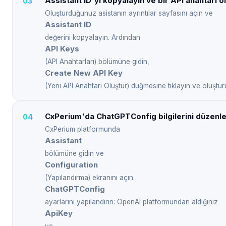
Assistant ID'yi kopyalayın ve bir API anahtarı o
Oluşturduğunuz asistanın ayrıntılar sayfasını açın ve
Assistant ID
değerini kopyalayın. Ardından
API Keys
(API Anahtarları) bölümüne gidin,
Create New API Key
(Yeni API Anahtarı Oluştur) düğmesine tıklayın ve oluştur
CxPerium'da ChatGPTConfig bilgilerini düzenle
CxPerium platformunda
Assistant
bölümüne gidin ve
Configuration
(Yapılandırma) ekranını açın.
ChatGPTConfig
ayarlarını yapılandırın: OpenAI platformundan aldığınız
ApiKey