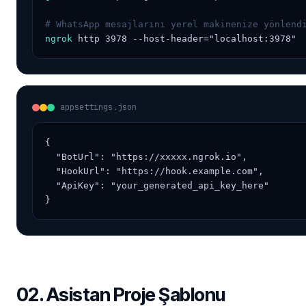
# WhatsApp mesajlarını yerel makinenize yönlend
ngrok
 http 3978 --host-header="localhost:3978"
appsettings.json
{

  "BotUrl": "https://xxxxx.ngrok.io",

  "HookUrl": "https://hook.example.com",

  "ApiKey": "your_generated_api_key_here"

}
02. Asistan Proje Şablonu