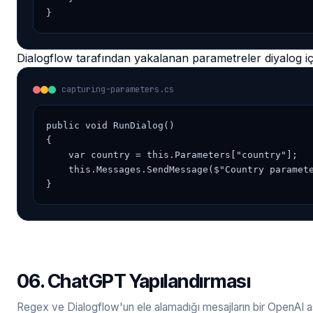
}
Dialogflow tarafından yakalanan parametreler diyalog iç
capturing-parameters.cs
public void RunDialog()

{

    var country = this.Parameters["country"];

    this.Messages.SendMessage($"Country paramete
}
06. ChatGPT Yapılandırması
Regex ve Dialogflow'un ele alamadığı mesajların bir OpenAI as