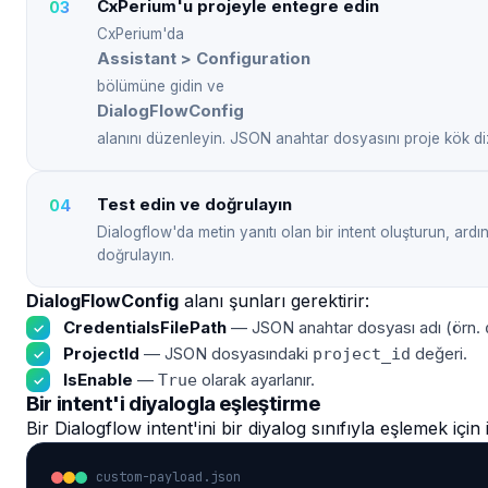
CxPerium'u projeyle entegre edin
CxPerium'da
Assistant > Configuration
bölümüne gidin ve
DialogFlowConfig
alanını düzenleyin. JSON anahtar dosyasını proje kök diz
Test edin ve doğrulayın
Dialogflow'da metin yanıtı olan bir intent oluşturun, ardı
doğrulayın.
DialogFlowConfig
alanı şunları gerektirir:
CredentialsFilePath
— JSON anahtar dosyası adı (örn.
ProjectId
— JSON dosyasındaki
değeri.
project_id
IsEnable
—
olarak ayarlanır.
True
Bir intent'i diyalogla eşleştirme
Bir Dialogflow intent'ini bir diyalog sınıfıyla eşlemek için
custom-payload.json