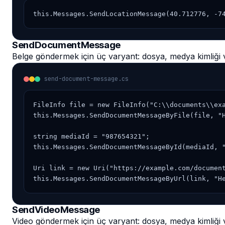
this.Messages.SendLocationMessage(40.712776, -7
SendDocumentMessage
Belge göndermek için üç varyant: dosya, medya kimliği
send-document-message.cs
FileInfo file = new FileInfo("C:\\documents\\exa
this.Messages.SendDocumentMessageByFile(file, "H
string mediaId = "987654321";

this.Messages.SendDocumentMessageById(mediaId, "
Uri link = new Uri("https://example.com/document
this.Messages.SendDocumentMessageByUrl(link, "H
SendVideoMessage
Video göndermek için üç varyant: dosya, medya kimliği