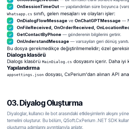
OnSessionTimeOut
— yapılandırılan süre boyunca (varsa
sınıfı, gelen mesajları ve olayları işler:
Whatsapp.cs
OnDialogFlowMessage
ve
OnChatGPTMessage
— NL
OnFileReceived, OnOrderReceived, OnLocationRe
GetContactByPhone
— gönderenin bilgilerini getirir.
OnUnderstandMessage
— varsayılan geri dönüş yanıtı
Bu dosya gerekmedikçe değiştirilmemelidir; özel gereksinim
Dialogs klasörü
Dialogs klasörü
dosyasını içerir. Daha iyi
MainDialog.cs
Yapılandırma
dosyası, CxPerium'dan alınan API anaht
appsettings.json
03. Diyalog Oluşturma
Diyaloglar, kullanıcı ile bot arasındaki etkileşimlerin akışını yön
temelini oluşturur. Bu bölüm, QSoft.CxPerium .NET SDK kullana
oluşturma adımlarını ayrıntılarıyla anlatır.