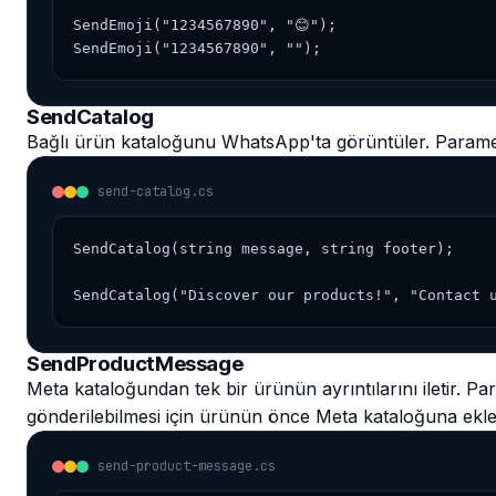
SendEmoji("1234567890", "😊");

SendEmoji("1234567890", "");
SendCatalog
Bağlı ürün kataloğunu WhatsApp'ta görüntüler. Parametrel
send-catalog.cs
SendCatalog(string message, string footer);

SendCatalog("Discover our products!", "Contact 
SendProductMessage
Meta kataloğundan tek bir ürünün ayrıntılarını iletir. P
gönderilebilmesi için ürünün önce Meta kataloğuna ekle
send-product-message.cs