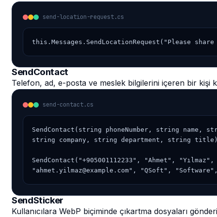
send-location-request.cs
this.Messages.SendLocationRequest("Please share
SendContact
Telefon, ad, e-posta ve meslek bilgilerini içeren bir kişi kar
send-contact.cs
SendContact(string phoneNumber, string name, str
string company, string department, string title)
SendContact("+905001112233", "Ahmet", "Yılmaz",

"ahmet.yilmaz@example.com", "QSoft", "Software"
SendSticker
Kullanıcılara WebP biçiminde çıkartma dosyaları gönderi