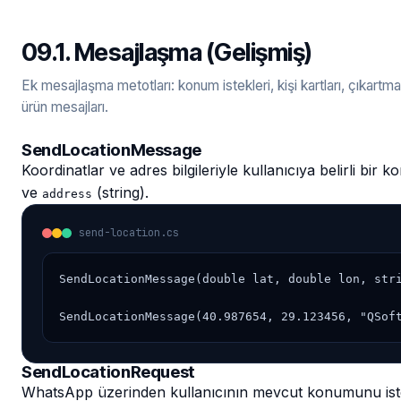
09.1. Mesajlaşma (Gelişmiş)
Ek mesajlaşma metotları: konum istekleri, kişi kartları, çıkartmal
ürün mesajları.
SendLocationMessage
Koordinatlar ve adres bilgileriyle kullanıcıya belirli bir
ve
(string).
address
send-location.cs
SendLocationMessage(double lat, double lon, stri
SendLocationMessage(40.987654, 29.123456, "QSof
SendLocationRequest
WhatsApp üzerinden kullanıcının mevcut konumunu ister