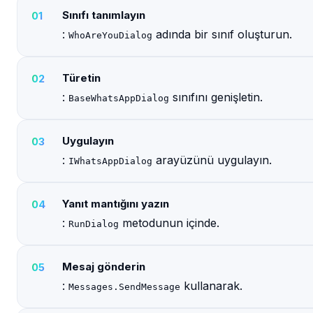
Sınıfı tanımlayın
:
adında bir sınıf oluşturun.
WhoAreYouDialog
Türetin
:
sınıfını genişletin.
BaseWhatsAppDialog
Uygulayın
:
arayüzünü uygulayın.
IWhatsAppDialog
Yanıt mantığını yazın
:
metodunun içinde.
RunDialog
Mesaj gönderin
:
kullanarak.
Messages.SendMessage