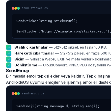
send-sticker.cs
SendSticker(string stickerUrl);

SendSticker("https://example.com/sticker.webp")
Statik çıkartmalar
— 512×512 piksel, en fazla 100 KB.
Hareketli çıkartmalar
— 512×512 piksel, en fazla 500 K
Biçim
— yalnızca WebP; EXIF ve meta veriler kaldırılmalıd
Dönüştürme
— CloudConvert, PNG/JPEG dosyalarını Web
SendEmoji
Bir mesaja emoji tepkisi ekler veya kaldırır. Tepki başına 
Android/iOS uyumlu emojiler ve işlenmiş emojiler destekl
send-emoji.cs
SendEmoji(string messageId, string emoji);
