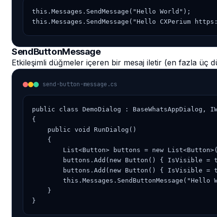
this.Messages.SendMessage("Hello World");

this.Messages.SendMessage("Hello CXPerium https
SendButtonMessage
Etkileşimli düğmeler içeren bir mesaj iletir (en fazla üç d
send-button-message.cs
public class DemoDialog : BaseWhatsAppDialog, IW
{

    public void RunDialog()

    {

        List<Button> buttons = new List<Button>(
        buttons.Add(new Button() { IsVisible = t
        buttons.Add(new Button() { IsVisible = t
        this.Messages.SendButtonMessage("Hello W
    }

}