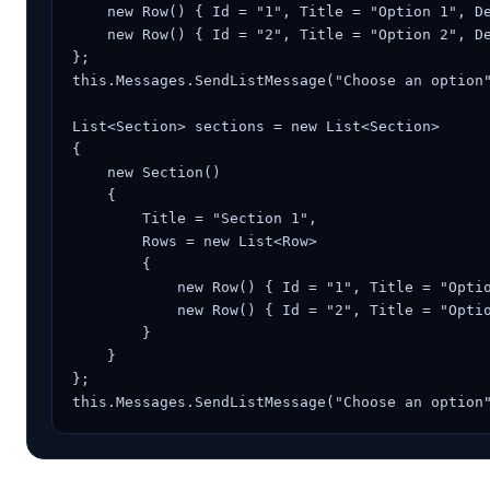
    new Row() { Id = "1", Title = "Option 1", De
    new Row() { Id = "2", Title = "Option 2", De
};

this.Messages.SendListMessage("Choose an option"
List<Section> sections = new List<Section>

{

    new Section()

    {

        Title = "Section 1",

        Rows = new List<Row>

        {

            new Row() { Id = "1", Title = "Optio
            new Row() { Id = "2", Title = "Optio
        }

    }

};

this.Messages.SendListMessage("Choose an option