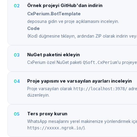
Örnek projeyi GitHub'dan indirin
CxPerium.BotTemplate
deposuna gidin ve proje açıklamasını inceleyin.
Code
(Kod) düğmesine tıklayın, ardından ZIP olarak indirin vey
NuGet paketini ekleyin
CxPerium özel NuGet paketi
QSoft.CxPerium
'u projeye
Proje yapısını ve varsayılan ayarları inceleyin
Proje varsayılan olarak
http://localhost:3978/
adres
düzenleyin.
Ters proxy kurun
WhatsApp mesajlarını yerel makinenize yönlendirmek için b
https://xxxxx.ngrok.io/
).