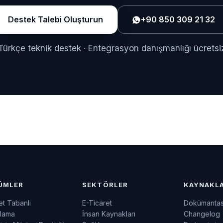
Destek Talebi Oluşturun
+90 850 309 21 32
Türkçe teknik destek · Entegrasyon danışmanlığı ücretsi
ÜMLER
SEKTÖRLER
KAYNAKL
t Tabanlı
E-Ticaret
Dokümanta
lama
İnsan Kaynakları
Changelog