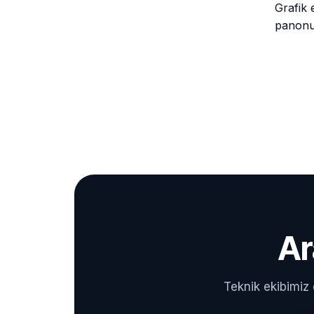
Grafik 
panonuz
Ar
Teknik ekibimiz