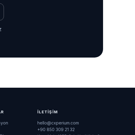
z
AR
İLETIŞIM
syon
hello@cxperium.com
+90 850 309 21 32