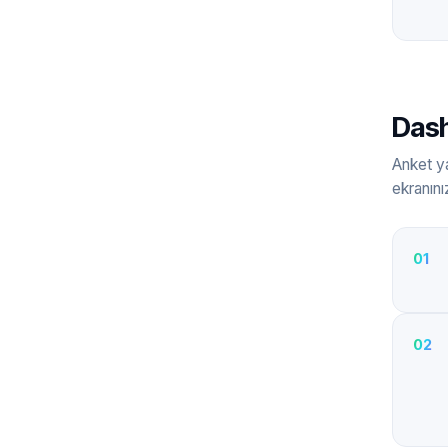
Dash
Anket ya
ekranını