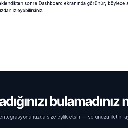
eklendikten sonra Dashboard ekranında görünür; böylece an
dan izleyebilirsiniz.
adığınızı bulamadınız 
 entegrasyonunuzda size eşlik etsin — sorunuzu iletin, a